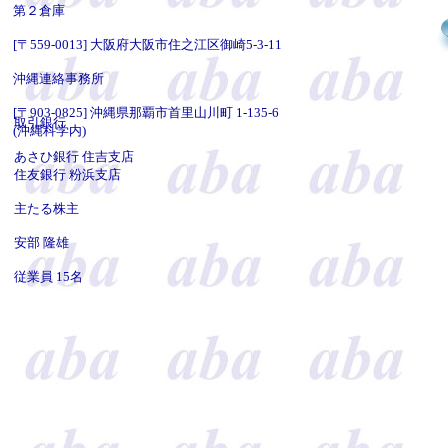
第２倉庫
[〒559-0013] 大阪府大阪市住之江区御崎5-3-11
沖縄連絡事務所
[〒903-0825] 沖縄県那覇市首里山川町 1-135-6
取引銀行
(沖縄科学内)
あさひ銀行 住吉支店
住友銀行 粉浜支店
主たる株主
安部 隆雄
従業員 15名