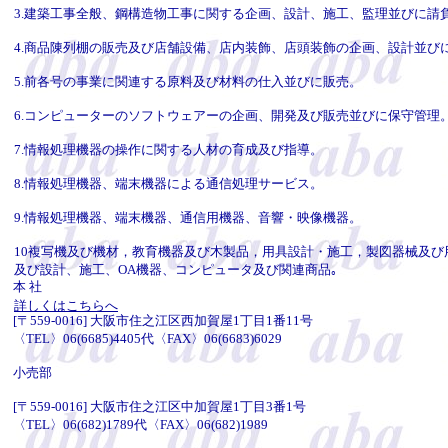
3.建築工事全般、鋼構造物工事に関する企画、設計、施工、監理並びに請
4.商品陳列棚の販売及び店舗設備、店内装飾、店頭装飾の企画、設計並び
5.前各号の事業に関連する原料及び材料の仕入並びに販売。
6.コンピューターのソフトウェアーの企画、開発及び販売並びに保守管理
7.情報処理機器の操作に関する人材の育成及び指導。
8.情報処理機器、端末機器による通信処理サービス。
9.情報処理機器、端末機器、通信用機器、音響・映像機器。
10複写機及び機材，教育機器及び木製品，用具設計・施工，製図器械及び
及び設計、施工、OA機器、コンピュータ及び関連商品｡
本 社
詳しくはこちらへ
[〒559-0016] 大阪市住之江区西加賀屋1丁目1番11号
〈TEL〉06(6685)4405代〈FAX〉06(6683)6029
小売部
[〒559-0016] 大阪市住之江区中加賀屋1丁目3番1号
〈TEL〉06(682)1789代〈FAX〉06(682)1989